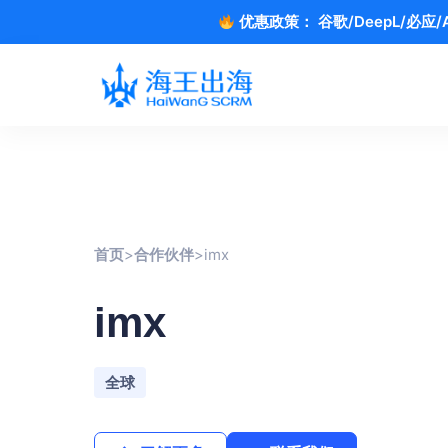
优惠政策：
谷歌/DeepL/必
首页
>
合作伙伴
>
imx
imx
全球