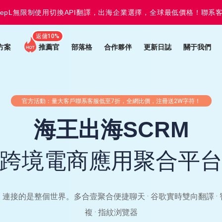
epL無限制使用切換API翻譯，出海企業選擇，全球最低價格！聯系
返傭10%
方案
推薦官
部落格
合作夥伴
更新日誌
關于我們
官方活動：量大客戶聯系客服低至7折，全網比價，注冊送2W字符！
海王出海SCRM
跨境電商應用聚合平
連接的是整個世界。多合壹聚合便捷聊天 · 谷歌實時雙向翻譯 ·
複 · 指紋浏覽器