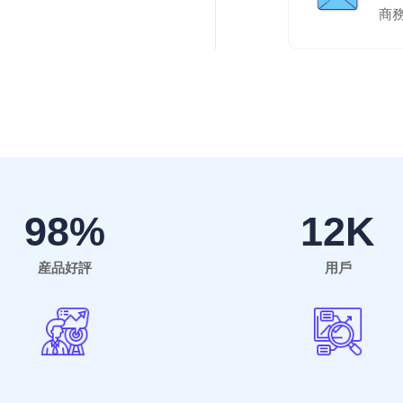
商
98
%
12
K
産品好評
用戶