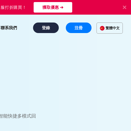
客服打折購買！
獲取優惠 ➔
聯系我們
登錄
注冊
繁體中文
台
 智能快捷多模式回