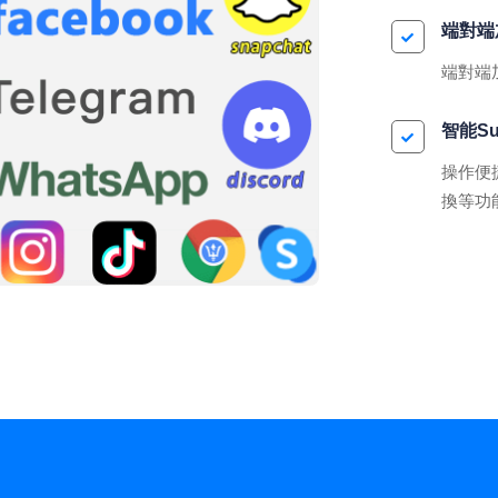
端對端
端對端
智能S
操作便
換等功