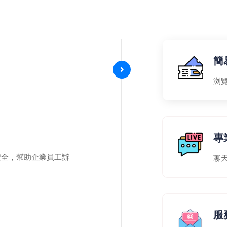
簡
浏
專
安全，幫助企業員工辦
聊
服