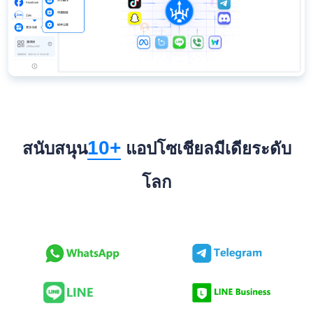
10+
สนับสนุน
แอปโซเชียลมีเดียระดับ
โลก