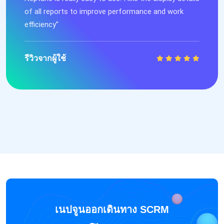
of all reports to improve performance and work
efficiency”
รีวิวจากผู้ใช้
เนปจูนออกเดินทาง SCRM